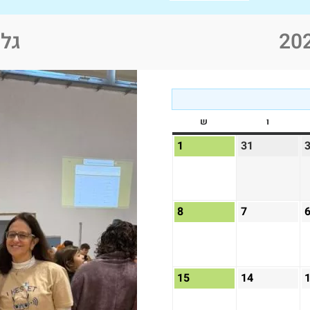
גלר
ו
ש
1
31
8
7
15
14